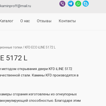
kaminproff@mail.ru
Каталог
О нас
Отзывы
Контакты
ионные топки
/ KFD ECO iLINE 5172 L
E 5172 L
 методом открывания двери KFD iLINE 5172
качественной стали. Камины KFD производятся в
камеры сгорания изготовлены из огнеупорных
оаккумулирующей способностью. Благодаря этим