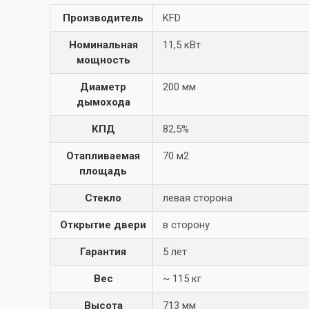
Производитель
KFD
Номинальная
11,5 кВт
мощность
Диаметр
200 мм
дымохода
КПД
82,5%
Отапливаемая
70 м2
площадь
Стекло
левая сторона
Открытие двери
в сторону
Гарантия
5 лет
Вес
~ 115 кг
Высота
713 мм