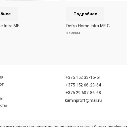
обнее
Подробнее
e Intra ME
Defro Home Intra ME G
Камины
ая
+375 152 33-15-51
ог
+375 152 66-23-64
+375 29 607-86-68
вы
kaminproff@mail.ru
кты
ое унитарное предприятие по оказанию услуг «Камин-професс