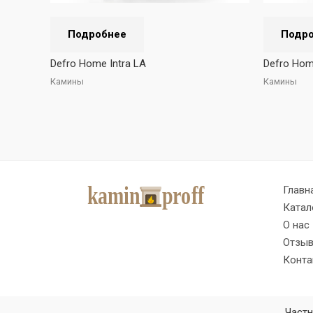
Подробнее
Подр
Defro Home Intra LA
Defro Hom
Камины
Камины
Главн
Катал
О нас
Отзы
Конта
Частн