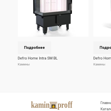
Подробнее
Подр
Defro Home Intra SM BL
Defro Hom
Камины
Камины
Главн
Катал