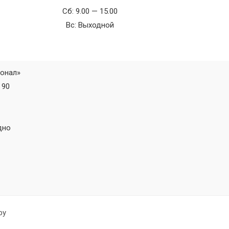
Сб: 9.00 — 15.00
Вс: Выходной
ионал»
 90
дно
by