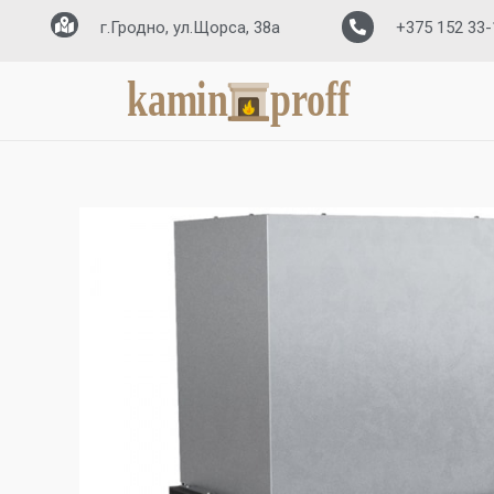
г.Гродно, ул.Щорса, 38а
+375 152 33-