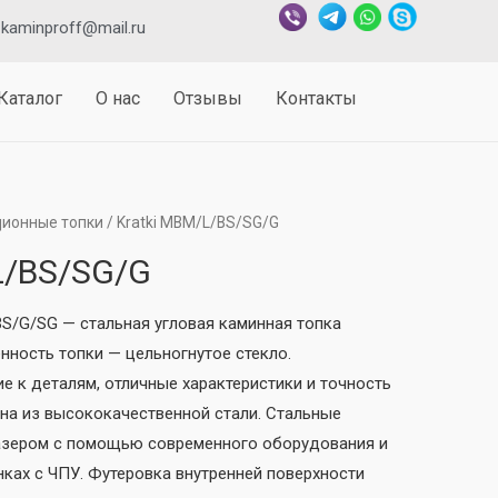
kaminproff@mail.ru
Каталог
О нас
Отзывы
Контакты
ионные топки
/ Kratki MBM/L/BS/SG/G
L/BS/SG/G
S/G/SG — стальная угловая каминная топка
нность топки — цельногнутое стекло.
 к деталям, отличные характеристики и точность
ена из высококачественной стали. Стальные
азером с помощью современного оборудования и
нках с ЧПУ. Футеровка внутренней поверхности