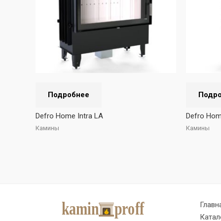
Подробнее
Подр
Defro Home Intra LA
Defro Hom
Камины
Камины
Главн
Катал