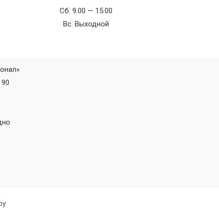
Сб: 9.00 — 15.00
Вс: Выходной
ионал»
 90
дно
by